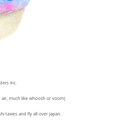
ers Inc.
e air, much like whoosh or voom)
i taxies and fly all over Japan.