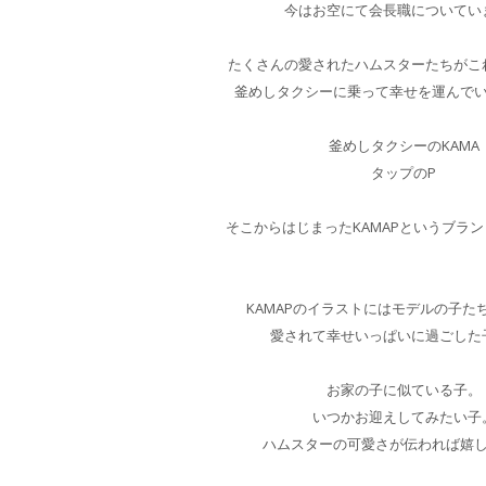
今はお空にて会長職についてい
たくさんの愛されたハムスターたちがこ
釜めしタクシーに乗って幸せを運んで
釜めしタクシーのKAMA
タップのP
そこからはじまったKAMAPというブラ
KAMAPのイラストにはモデルの子た
愛されて幸せいっぱいに過ごした
お家の子に似ている子。
いつかお迎えしてみたい子
ハムスターの可愛さが伝われば嬉