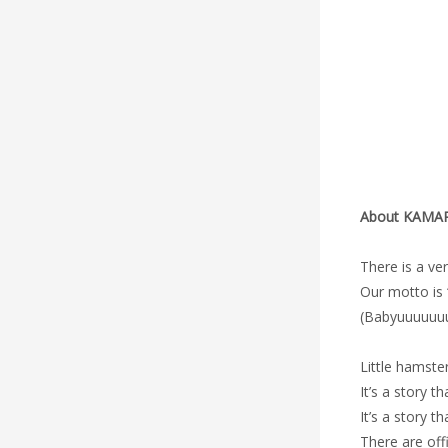
About KAMA
There is a v
Our motto is
(Babyuuuuuuun
Little hamste
It’s a story 
It’s a story 
There are off