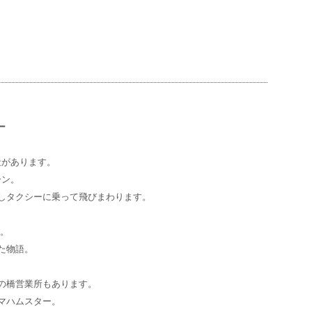
ー
社があります。
ーン。
しタクシーに乗って飛びまわります。
語。
た物語。
の橋営業所もあります。
マハムスター。