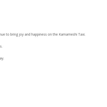
e to bring joy and happiness on the Kamameshi Taxi.
s.
ay.