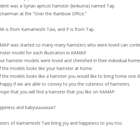
sident was a Syrian apricot hamster (kinkuma) named Tap.
chairman at the “Over the Rainbow Office.”
 is from Kamameshi Taxi, and P is from Tap.
MAP was started so many many hamsters who were loved can continu
mster model for each illustration in KAMAP.
ur hamster models were loved and cherished in their individual home
 the models looks like your hamster at home.
the models looks like a hamster you would like to bring home one d
appy if we are able to convey to you the cuteness of hamsters.
hope that you will find a hamster that you like on KAMAP.
appiness and babyuuuuuuun”
ters of Kamameshi Taxi bring joy and happiness to you too.