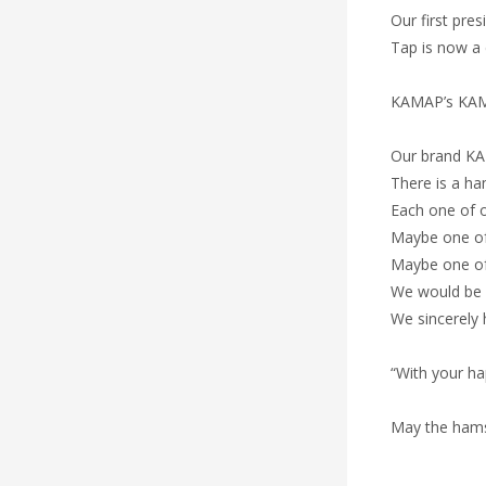
Our first pre
Tap is now a 
KAMAP’s KAMA
Our brand KA
There is a ha
Each one of o
Maybe one of
Maybe one of 
We would be h
We sincerely 
“With your h
May the hams