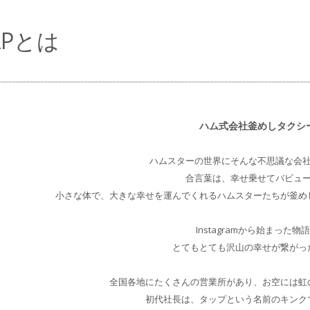
APとは
​​ハム式会社釜めしタクシ
ハムスターの世界にそんな不思議な会
合言葉は、幸せ乗せてバビュ
小さな体で、大きな幸せを運んでくれるハムスターたちが釜め
Instagramから始まった物
とてもとても沢山の幸せが繋がっ
全国各地にたくさんの営業所があり、お空には虹
初代社長は、タップという名前のキンク